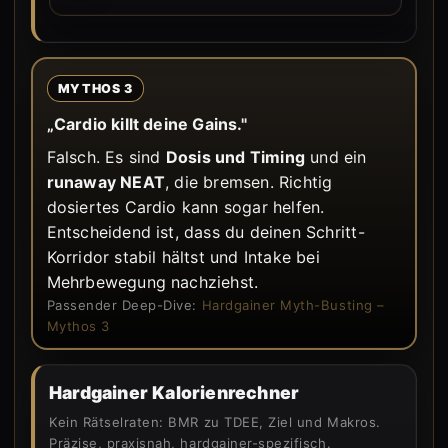
MYTHOS 3
„Cardio killt deine Gains."
Falsch. Es sind
Dosis und Timing
und ein
runaway NEAT
, die bremsen. Richtig
dosiertes Cardio kann sogar helfen.
Entscheidend ist, dass du deinen Schritt-
Korridor stabil hältst und Intake bei
Mehrbewegung nachziehst.
Passender Deep-Dive:
Hardgainer Myth-Busting –
Mythos 3
Hardgainer Kalorienrechner
Kein Rätselraten: BMR zu TDEE, Ziel und Makros.
Präzise, praxisnah, hardgainer-spezifisch.