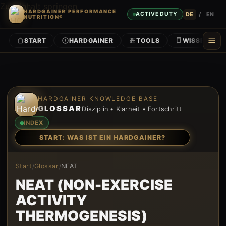
Zum Inhalt springen
HARDGAINER PERFORMANCE
DE
/
EN
ACTIVE DUTY
NUTRITION®
START
HARDGAINER
TOOLS
WISSEN
Zum Inhalt springen
HARDGAINER KNOWLEDGE BASE
GLOSSAR
Disziplin • Klarheit • Fortschritt
INDEX
START: WAS IST EIN HARDGAINER?
Start
/
Glossar
/
NEAT
NEAT (NON-EXERCISE
ACTIVITY
THERMOGENESIS)