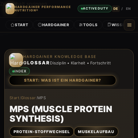
Zum Inhalt springen
HARDGAINER PERFORMANCE
DE
/
EN
ACTIVE DUTY
NUTRITION®
START
HARDGAINER
TOOLS
WISSEN
Zum Inhalt springen
HARDGAINER KNOWLEDGE BASE
GLOSSAR
Disziplin • Klarheit • Fortschritt
INDEX
START: WAS IST EIN HARDGAINER?
Start
/
Glossar
/
MPS
MPS (MUSCLE PROTEIN
SYNTHESIS)
PROTEIN-STOFFWECHSEL
MUSKELAUFBAU