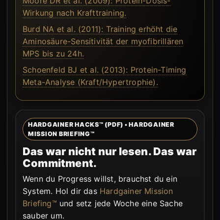
Moore DR et al. (2009): Protein-Dosis-
Wirkung nach Krafttraining.
Burd NA et al. (2011): Training erhöht die
Aminosäure-Sensitivität der myofibrillären
MPS bis zu 24h.
Schoenfeld BJ et al. (2013): Protein-Timing
Meta-Analyse (Kraft/Hypertrophie).
HARDGAINER HACKS™ (PDF) • HARDGAINER
MISSION BRIEFING™
Das war nicht nur lesen. Das war
Commitment.
Wenn du Progress willst, brauchst du ein
System. Hol dir das
Hardgainer Mission
Briefing™
und setz jede Woche eine Sache
sauber um.