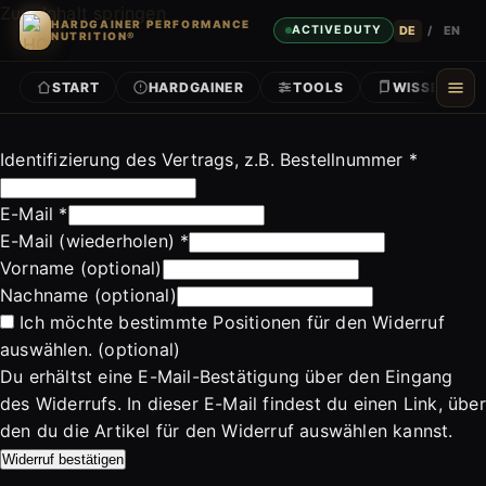
Zum Inhalt springen
HARDGAINER PERFORMANCE
DE
/
EN
ACTIVE DUTY
NUTRITION®
START
HARDGAINER
TOOLS
WISSEN
Identifizierung des Vertrags, z.B. Bestellnummer
*
E-Mail
*
E-Mail (wiederholen)
*
Vorname
(optional)
Nachname
(optional)
Ich möchte bestimmte Positionen für den Widerruf
auswählen.
(optional)
Du erhältst eine E-Mail-Bestätigung über den Eingang
des Widerrufs. In dieser E-Mail findest du einen Link, über
den du die Artikel für den Widerruf auswählen kannst.
Widerruf bestätigen