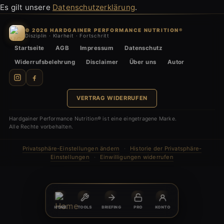
Es gilt unsere
Datenschutzerklärung
.
© 2026 HARDGAINER PERFORMANCE NUTRITION®
Disziplin · Klarheit · Fortschritt
Startseite
AGB
Impressum
Datenschutz
Widerrufsbelehrung
Disclaimer
Über uns
Autor
VERTRAG WIDERRUFEN
Hardgainer Performance Nutrition® ist eine eingetragene Marke.
Alle Rechte vorbehalten.
Privatsphäre-Einstellungen ändern
·
Historie der Privatsphäre-
Einstellungen
·
Einwilligungen widerrufen
HOME
TOOLS
BRIEFING
PRO
KONTO