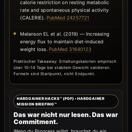
calorie restriction on resting metabolic
rate and spontaneous physical activity
(CALERIE).
PubMed 24257721
Melanson EL et al. (2019) — Increasing
energy flux to maintain diet-induced
weight loss.
PubMed 31640123
Praktischer Takeaway: Erhaltungskalorien empirisch
über 10–14 Tage bei stabilem Gewicht validieren.
Formeln sind Startpunkt, nicht Endpunkt.
HARDGAINER HACKS™ (PDF) • HARDGAINER
MISSION BRIEFING™
Das war nicht nur lesen. Das war
Commitment.
Wenn du Progress willst, brauchst du ein