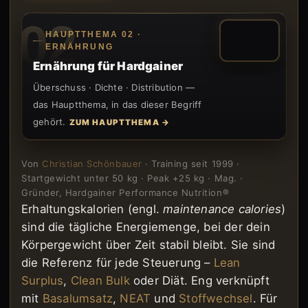
02
HAUPTTHEMA 02 ·
ERNÄHRUNG
Ernährung für Hardgainer
Überschuss · Dichte · Distribution —
das Hauptthema, in das dieser Begriff
gehört.
ZUM HAUPTTHEMA →
Von
Christian Schönbauer
· Training seit 1999 ·
Startgewicht unter 50 kg · Peak +25 kg · Mag. ·
Gründer, Hardgainer Performance Nutrition®
Erhaltungskalorien (engl.
maintenance calories
)
sind die tägliche Energiemenge, bei der dein
Körpergewicht über Zeit stabil bleibt. Sie sind
die Referenz für jede Steuerung –
Lean
Surplus
,
Clean Bulk
oder Diät. Eng verknüpft
mit
Basalumsatz
,
NEAT
und
Stoffwechsel
. Für