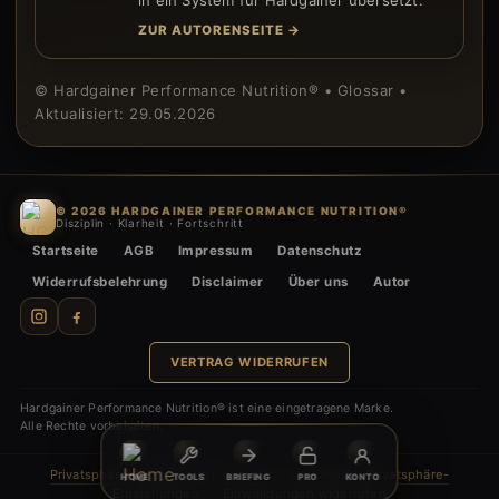
in ein System für Hardgainer übersetzt.
ZUR AUTORENSEITE →
© Hardgainer Performance Nutrition® • Glossar •
Aktualisiert: 29.05.2026
© 2026 HARDGAINER PERFORMANCE NUTRITION®
Disziplin · Klarheit · Fortschritt
Startseite
AGB
Impressum
Datenschutz
Widerrufsbelehrung
Disclaimer
Über uns
Autor
VERTRAG WIDERRUFEN
Hardgainer Performance Nutrition® ist eine eingetragene Marke.
Alle Rechte vorbehalten.
Privatsphäre-Einstellungen ändern
·
Historie der Privatsphäre-
HOME
TOOLS
BRIEFING
PRO
KONTO
Einstellungen
·
Einwilligungen widerrufen