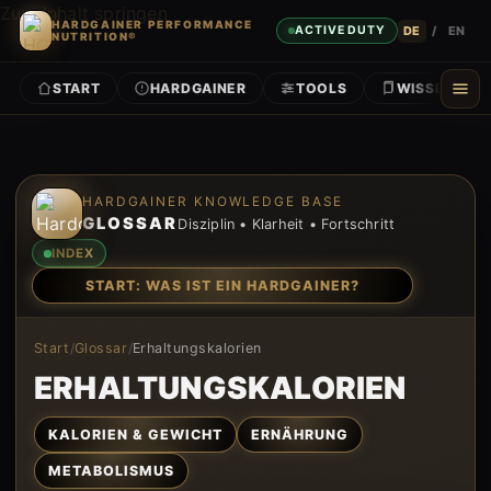
Zum Inhalt springen
HARDGAINER PERFORMANCE
DE
/
EN
ACTIVE DUTY
NUTRITION®
START
HARDGAINER
TOOLS
WISSEN
Zum Inhalt springen
HARDGAINER KNOWLEDGE BASE
GLOSSAR
Disziplin • Klarheit • Fortschritt
INDEX
START: WAS IST EIN HARDGAINER?
Start
/
Glossar
/
Erhaltungskalorien
ERHALTUNGSKALORIEN
KALORIEN & GEWICHT
ERNÄHRUNG
METABOLISMUS