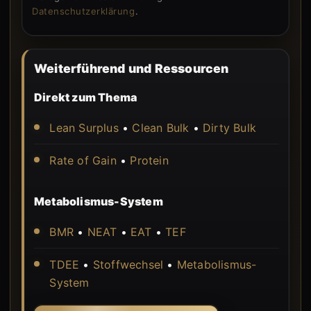
Datenschutzerklärung
.
Weiterführend und Ressourcen
Direkt zum Thema
Lean Surplus
•
Clean Bulk
•
Dirty Bulk
Rate of Gain
•
Protein
Metabolismus-System
BMR
•
NEAT
•
EAT
•
TEF
TDEE
•
Stoffwechsel
•
Metabolismus-
System