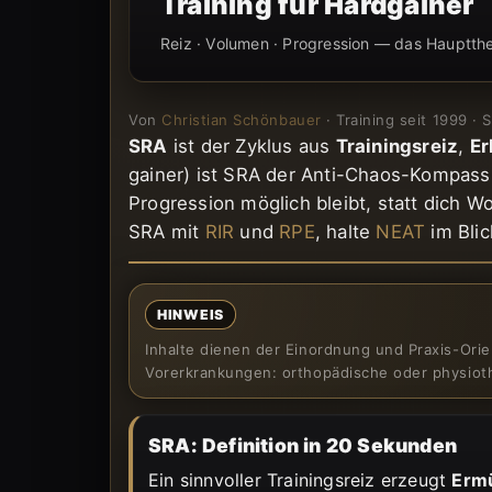
Training für Hardgainer
Reiz · Volumen · Progression — das Hauptthem
Von
Christian Schönbauer
· Training seit 1999 ·
SRA
ist der Zyklus aus
Trainingsreiz
,
Er
gainer) ist SRA der Anti-Chaos-Kompass
Progression möglich bleibt, statt dich W
SRA mit
RIR
und
RPE
, halte
NEAT
im Blic
HINWEIS
Inhalte dienen der Einordnung und Praxis-Ori
Vorerkrankungen: orthopädische oder physiot
SRA: Definition in 20 Sekunden
Ein sinnvoller Trainingsreiz erzeugt
Erm