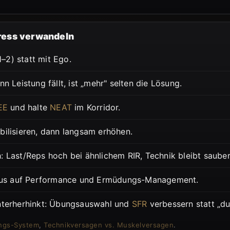
gress verwandeln
1–2) statt mit Ego.
 Leistung fällt, ist „mehr" selten die Lösung.
EE
und halte
NEAT
im Korridor.
bilisieren, dann langsam erhöhen.
 Last/Reps hoch bei ähnlichem RIR, Technik bleibt sauber
okus auf Performance und Ermüdungs-Management.
nterherhinkt: Übungsauswahl und
SFR
verbessern statt „du
ungs-System
,
Technikversagen vs. Muskelversagen
.