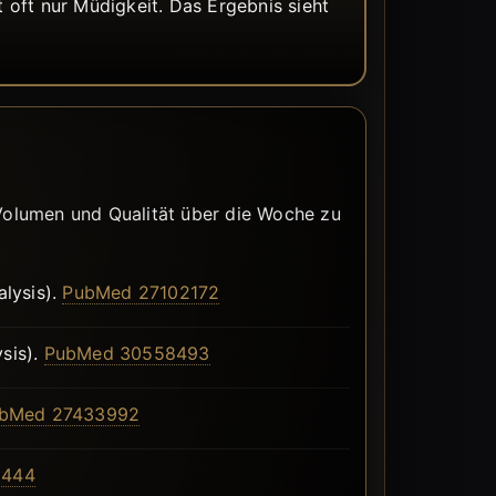
 oft nur Müdigkeit. Das Ergebnis sieht
 Volumen und Qualität über die Woche zu
lysis).
PubMed 27102172
sis).
PubMed 30558493
bMed 27433992
6444