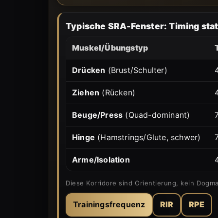
Typische SRA-Fenster: Timing sta
Muskel/Übungstyp
Drücken
(Brust/Schulter)
Ziehen
(Rücken)
Beuge/Press
(Quad-dominant)
Hinge
(Hamstrings/Glute, schwer)
Arme/Isolation
Diese Korridore sind Orientierung, kein Dogm
Trainingsfrequenz
RIR
RPE