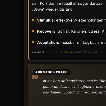
den Korridor, im Idealfall sogar darüber.
„Drive" wieder da sind.
Stimulus:
effektive Wiederholungen 
Recovery:
Schlaf, Kalorien, Stress, Al
Adaptation:
messbar im Logbuch: mehr
Kontext:
SFR
,
MEV
,
Progressive Überlastung
.
AUS MEINER PRAXIS
In meinen Anfangsjahren hab ich fünf
gemerkt, dass mein Logbuch trotzdem
das Timing. Sobald ich Frequenz un