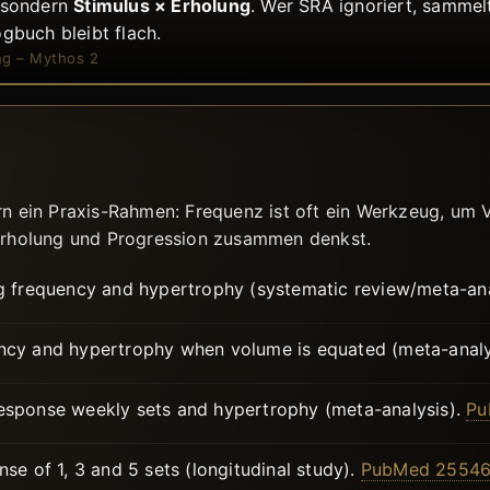
, sondern
Stimulus × Erholung
. Wer SRA ignoriert, sammelt
gbuch bleibt flach.
ng – Mythos 2
ern ein Praxis-Rahmen: Frequenz ist oft ein Werkzeug, um
 Erholung und Progression zusammen denkst.
ng frequency and hypertrophy (systematic review/meta-ana
ency and hypertrophy when volume is equated (meta-analy
response weekly sets and hypertrophy (meta-analysis).
Pu
se of 1, 3 and 5 sets (longitudinal study).
PubMed 2554