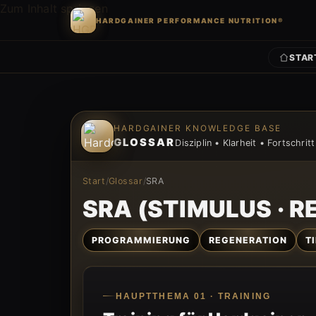
Zum Inhalt springen
HARDGAINER PERFORMANCE NUTRITION®
STAR
Zum Inhalt springen
HARDGAINER KNOWLEDGE BASE
GLOSSAR
Disziplin • Klarheit • Fortschritt
Start
/
Glossar
/
SRA
SRA (STIMULUS · 
PROGRAMMIERUNG
REGENERATION
T
HAUPTTHEMA 01 · TRAINING