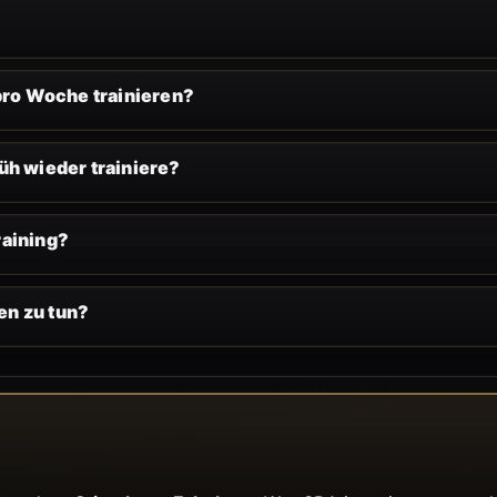
 pro Woche trainieren?
üh wieder trainiere?
raining?
en zu tun?