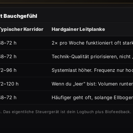
tt Bauchgefühl
Typischer Korridor
Hardgainer Leitplanke
48–72 h
2× pro Woche funktioniert oft star
48–72 h
Technik-Qualität priorisieren, nicht
72–96 h
Systemlast höher. Frequenz nur hoc
72–120 h
Wenn du „leer" bist: Volumen runter
48–72 h
Häufiger geht oft, solange Ellboge
a. Das eigentliche Steuergerät ist dein Logbuch plus Biofeedback.