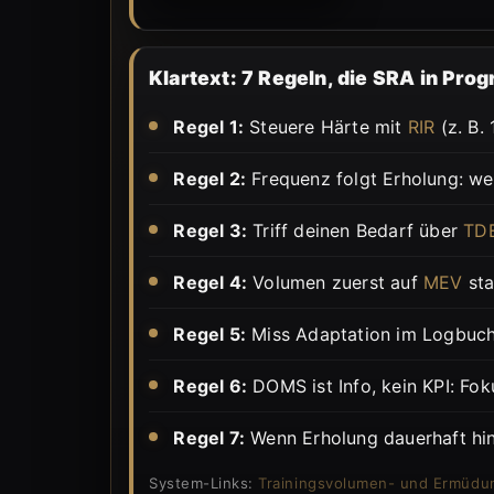
Klartext: 7 Regeln, die SRA in Pro
Regel 1:
Steuere Härte mit
RIR
(z. B. 
Regel 2:
Frequenz folgt Erholung: wenn
Regel 3:
Triff deinen Bedarf über
TD
Regel 4:
Volumen zuerst auf
MEV
sta
Regel 5:
Miss Adaptation im Logbuch:
Regel 6:
DOMS ist Info, kein KPI: F
Regel 7:
Wenn Erholung dauerhaft hi
System-Links:
Trainingsvolumen- und Ermüd