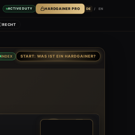
DE
/
EN
ACTIVE DUTY
HARDGAINER PRO
RECHT
START: WAS IST EIN HARDGAINER?
INDEX