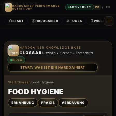
Zum Inhalt springen
HARDGAINER PERFORMANCE
DE
/
EN
ACTIVE DUTY
NUTRITION®
START
HARDGAINER
TOOLS
WISSEN
Zum Inhalt springen
HARDGAINER KNOWLEDGE BASE
GLOSSAR
Disziplin • Klarheit • Fortschritt
INDEX
START: WAS IST EIN HARDGAINER?
Start
/
Glossar
/
Food Hygiene
FOOD HYGIENE
ERNÄHRUNG
PRAXIS
VERDAUUNG