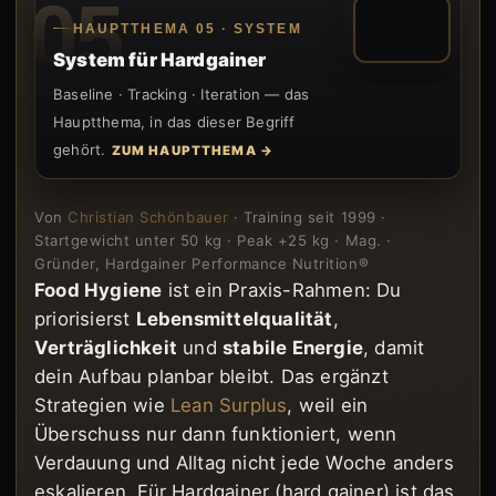
05
HAUPTTHEMA 05 · SYSTEM
System für Hardgainer
Baseline · Tracking · Iteration — das
Hauptthema, in das dieser Begriff
gehört.
ZUM HAUPTTHEMA →
Von
Christian Schönbauer
· Training seit 1999 ·
Startgewicht unter 50 kg · Peak +25 kg · Mag. ·
Gründer, Hardgainer Performance Nutrition®
Food Hygiene
ist ein Praxis-Rahmen: Du
priorisierst
Lebensmittelqualität
,
Verträglichkeit
und
stabile Energie
, damit
dein Aufbau planbar bleibt. Das ergänzt
Strategien wie
Lean Surplus
, weil ein
Überschuss nur dann funktioniert, wenn
Verdauung und Alltag nicht jede Woche anders
eskalieren. Für Hardgainer (hard gainer) ist das