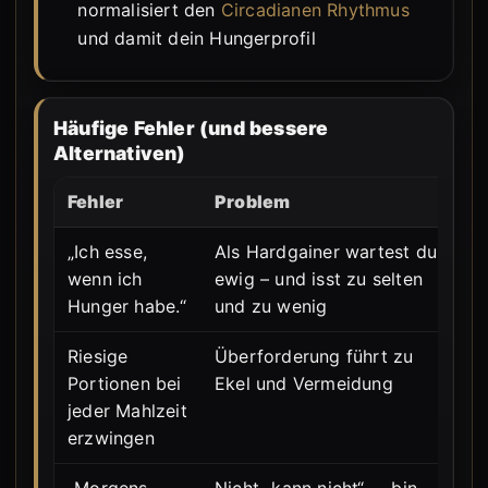
normalisiert den
Circadianen Rhythmus
und damit dein Hungerprofil
Häufige Fehler (und bessere
Alternativen)
Fehler
Problem
Be
„Ich esse,
Als Hardgainer wartest du
Fe
wenn ich
ewig – und isst zu selten
Is
Hunger habe.“
und zu wenig
Ap
Riesige
Überforderung führt zu
Kl
Portionen bei
Ekel und Vermeidung
Ze
jeder Mahlzeit
St
erzwingen
Rh