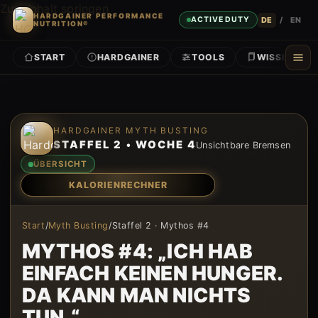
Zum Inhalt springen
HARDGAINER PERFORMANCE
DE
/
EN
ACTIVE DUTY
NUTRITION®
START
HARDGAINER
TOOLS
WISSEN
Zum Inhalt springen
HARDGAINER MYTH BUSTING
STAFFEL 2 • WOCHE 4
Unsichtbare Bremsen
ÜBERSICHT
KALORIENRECHNER
Start
/
Myth Busting
/
Staffel 2 · Mythos #4
MYTHOS #4: „ICH HAB
EINFACH KEINEN HUNGER.
DA KANN MAN NICHTS
TUN.“