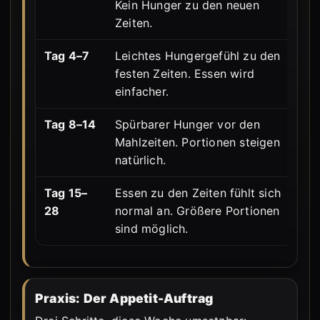
Kein Hunger zu den neuen
ne
Zeiten.
de
Tag 4–7
Leichtes Hungergefühl zu den
Ghr
festen Zeiten. Essen wird
ne
einfacher.
Tag 8–14
Spürbarer Hunger vor den
Gh
Mahlzeiten. Portionen steigen
si
natürlich.
gr
Tag 15–
Essen zu den Zeiten fühlt sich
Ne
28
normal an. Größere Portionen
Ho
sind möglich.
ve
Praxis: Der Appetit-Auftrag