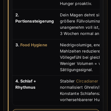
Hunger proaktiv.
2.
Dein Magen dehnt sich und
Portionssteigerung
größere Füllvolumina. Was
unangenehm voll ist, fühlt 
3 Wochen normal an.
3.
Food Hygiene
Niedrigvolumige, energied
Mahlzeiten reduzieren das
Völlegefühl bei gleicher K
Weniger Volumen = wenig
Sättigungssignal.
4. Schlaf +
Stabiler
Circadianer Rhyt
Rhythmus
normalisiert Ghrelin/Lepti
Konstante Schlafenszeiten
vorhersehbarerer Hunger 