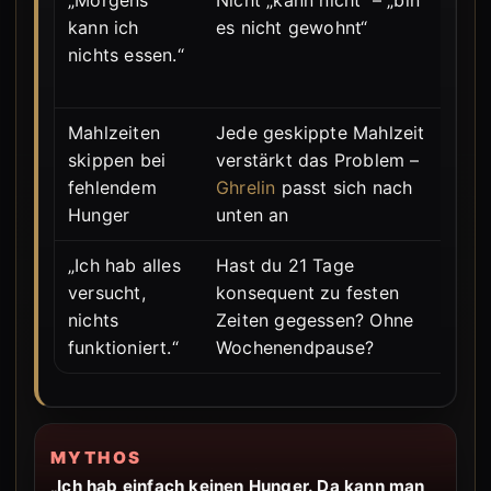
„Morgens
Nicht „kann nicht“ – „bin
St
kann ich
es nicht gewohnt“
(2
nichts essen.“
10
Ka
Mahlzeiten
Jede geskippte Mahlzeit
Tr
skippen bei
verstärkt das Problem –
se
fehlendem
Ghrelin
passt sich nach
Ze
Hunger
unten an
„Ich hab alles
Hast du 21 Tage
We
versucht,
konsequent zu festen
ni
nichts
Zeiten gegessen? Ohne
Ko
funktioniert.“
Wochenendpause?
MYTHOS
„Ich hab einfach keinen Hunger. Da kann man