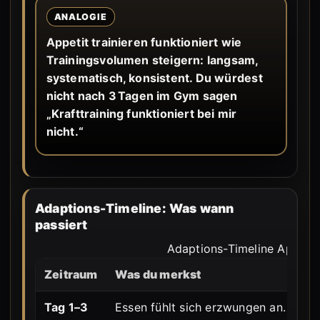
ANALOGIE
Appetit trainieren funktioniert wie
Trainingsvolumen steigern: langsam,
systematisch, konsistent. Du würdest
nicht nach 3 Tagen im Gym sagen
„Krafttraining funktioniert bei mir
nicht.“
Adaptions-Timeline: Was wann
passiert
Adaptions-Timeline Appetit
Zeitraum
Was du merkst
Wa
Tag 1–3
Essen fühlt sich erzwungen an.
De