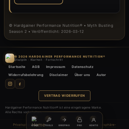
© Hardgainer Performance Nutrition® • Myth Busting
Season 2 • Veröffentlicht: 2026-03-12
© 2026 HARDGAINER PERFORMANCE NUTRITION®
Disziplin · Klarheit · Fortschritt
Startseite
AGB
Impressum
Datenschutz
Widerrufsbelehrung
Disclaimer
Über uns
Autor
VERTRAG WIDERRUFEN
Hardgainer Performance Nutrition® ist eine eingetragene Marke.
Alle Rechte vorbehalten.
Privatsphäre-Einstellungen ändern
·
Historie der Privatsphäre-
HOME
TOOLS
BRIEFING
PRO
KONTO