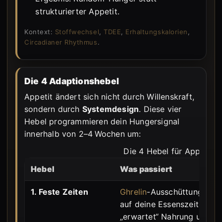
strukturierter Appetit.
Kontext:
Stoffwechsel
,
TDEE
,
Erhaltungskalorien
,
Circadianer Rhythmus
.
Die 4 Adaptionshebel
Appetit ändert sich nicht durch Willenskraft,
sondern durch
Systemdesign
. Diese vier
Hebel programmieren dein Hungersignal
innerhalb von 2–4 Wochen um:
Die 4 Hebel für Appetittr
Hebel
Was passiert
1. Feste Zeiten
Ghrelin
-Ausschüttung kondi
auf deine Essenszeiten. D
„erwartet“ Nahrung und pr