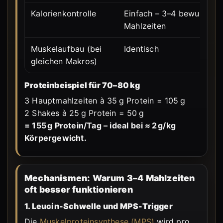
Kalorienkontrolle
Einfach – 3–4 bewusste
Mahlzeiten
Muskelaufbau (bei
Identisch
gleichen Makros)
Proteinbeispiel für 70–80 kg
3 Hauptmahlzeiten à 35 g Protein = 105 g
2 Shakes à 25 g Protein = 50 g
= 155 g Protein/Tag – ideal bei ≈ 2 g/kg
Körpergewicht.
Mechanismen: Warum 3–4 Mahlzeiten
oft besser funktionieren
1. Leucin-Schwelle und MPS-Trigger
Die
Muskelproteinsynthese (MPS)
wird pro