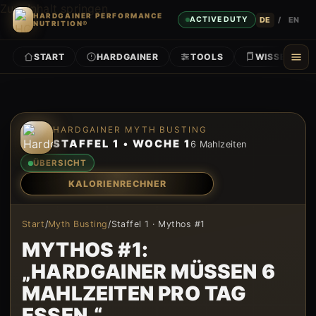
Zum Inhalt springen
HARDGAINER PERFORMANCE
DE
/
EN
ACTIVE DUTY
NUTRITION®
START
HARDGAINER
TOOLS
WISSEN
Zum Inhalt springen
HARDGAINER MYTH BUSTING
STAFFEL 1 • WOCHE 1
6 Mahlzeiten
ÜBERSICHT
KALORIENRECHNER
Start
/
Myth Busting
/
Staffel 1 · Mythos #1
MYTHOS #1:
„HARDGAINER MÜSSEN 6
MAHLZEITEN PRO TAG
ESSEN.“